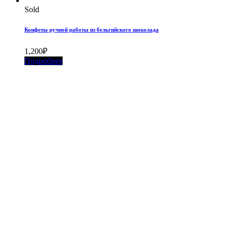
Sold
Конфеты ручной работы из бельгийского шоколада
1,200
₽
Подробнее