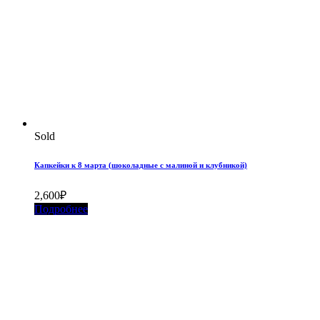
Sold
Капкейки к 8 марта (шоколадные с малиной и клубникой)
2,600
₽
Подробнее