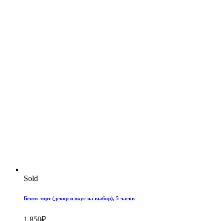
Sold
Бенто-торт (декор и вкус на выбор), 5 часов
1,850
₽