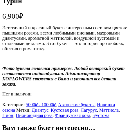
Турин
6,900
₽
Эстетичный и красивый букет с интересным составом цветов:
пышными розами, всеми любимыми пионами, махровыми
диантусами, ароматной маттиолой, воздушной эустомой и
стильными деталями. Этот букет — это история про любовь,
объятия и романтику.
Фото букета является примером. Любой авторский букет
составляется индивидуально. Администратор
XOFLOWERS свяжется с Вами и уточнит все детали
заказа.
Нет в наличии
Категории:
5000₽ - 10000₽
,
Авторские букеты
,
Новинки
сезона
Метки:
Диантус
,
Кустовая роза
,
Лагурус
,
Маттиола
,
Пион
,
Пионовидная роза
,
Французская роза
,
Эустома
Вам также будет интересно…