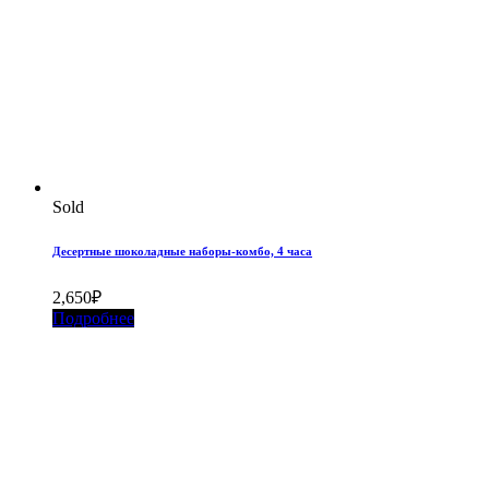
Sold
Десертные шоколадные наборы-комбо, 4 часа
2,650
₽
Подробнее