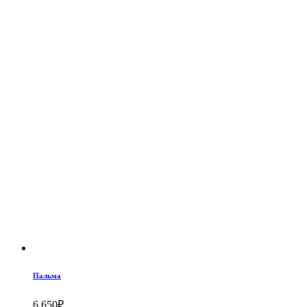
Пальма
6,650
₽