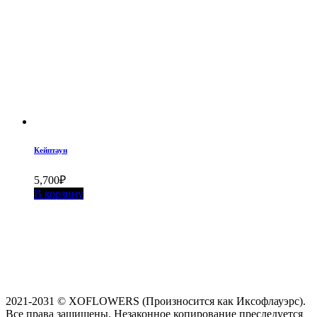
Кейптаун
5,700
₽
В корзину
2021-2031 © XOFLOWERS (Произносится как Иксофлауэрс).
Все права защищены. Незаконное копирование преследуется