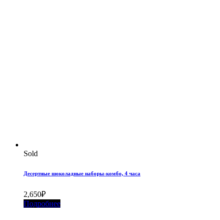
Sold
Десертные шоколадные наборы-комбо, 4 часа
2,650
₽
Подробнее