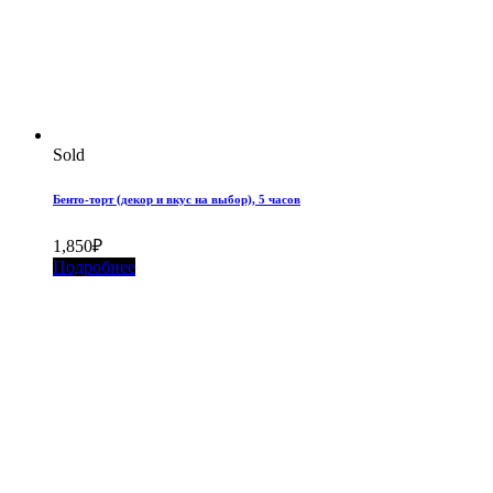
Sold
Бенто-торт (декор и вкус на выбор), 5 часов
1,850
₽
Подробнее