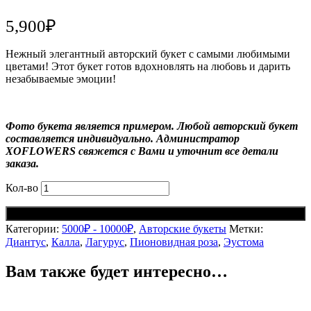
5,900
₽
Нежный элегантный авторский букет с самыми любимыми
цветами! Этот букет готов вдохновлять на любовь и дарить
незабываемые эмоции!
Фото букета является примером. Любой авторский букет
составляется индивидуально. Администратор
XOFLOWERS свяжется с Вами и уточнит все детали
заказа.
Луисвилл
Кол-во
кол-
во
В корзину
Категории:
5000₽ - 10000₽
,
Авторские букеты
Метки:
Диантус
,
Калла
,
Лагурус
,
Пионовидная роза
,
Эустома
Вам также будет интересно…